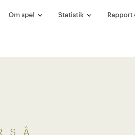
Om spel
Statistik
Rapport 
R
S
Å