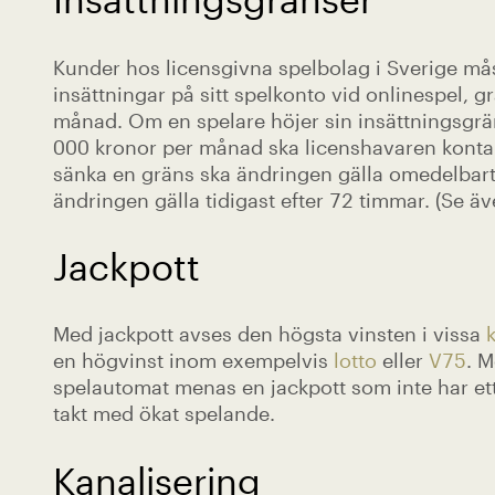
Kunder hos licensgivna spelbolag i Sverige må
insättningar på sitt spelkonto vid onlinespel, 
månad. Om en spelare höjer sin insättningsgrä
000 kronor per månad ska licenshavaren kontak
sänka en gräns ska ändringen gälla omedelbar
ändringen gälla tidigast efter 72 timmar. (Se ä
Jackpott
Med jackpott avses den högsta vinsten i vissa
en högvinst inom exempelvis
lotto
eller
V75
. M
spelautomat menas en jackpott som inte har ett 
takt med ökat spelande.
Kanalisering