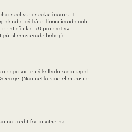
elen spel som spelas inom det
a spelandet på både licensierade och
rocent så sker 70 procent av
 på olicensierade bolag.)
 och poker är så kallade kasinospel.
 Sverige. (Namnet kasino eller casino
lämna kredit för insatserna.