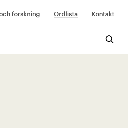
och forskning
Ordlista
Kontakt