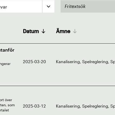
var
Datum
Ämne
utanför
2025-03-20
Kanalisering, Spelreglering, S
ungerar
rt över
rten, som
2025-03-12
Kanalisering, Spelreglering, S
rtalet