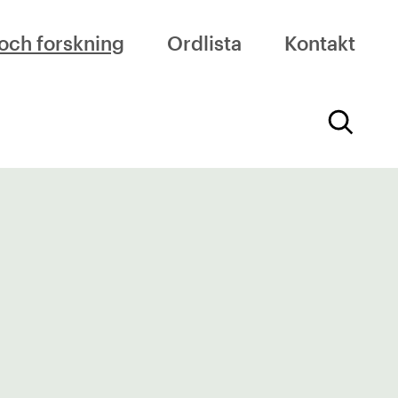
och forskning
Ordlista
Kontakt