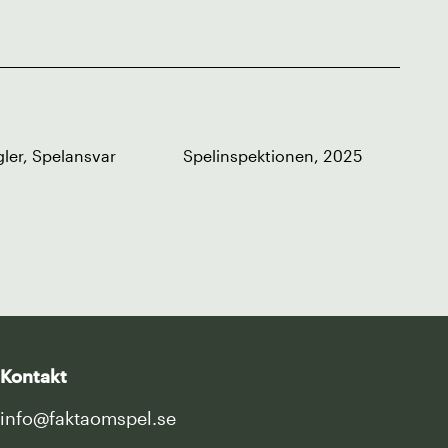
ler, Spelansvar
Spelinspektionen, 2025
Kontakt
info@faktaomspel.se