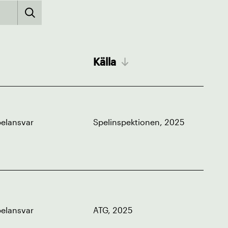
Källa
pelansvar
Spelinspektionen, 2025
pelansvar
ATG, 2025